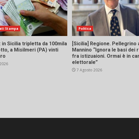
ati Stampa
Politica
in Sicilia tripletta da 100mila
[Sicilia] Regione. Pellegrino 
tto, a Misilmeri (PA) vinti
Mannino “Ignora le basi dei 
uro
fra istizuaioni. Ormai è in 
elettorale”
 2026
7 Agosto 2026