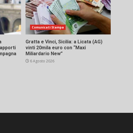
Comunicati Stampa
a
Gratta e Vinci, Sicilia: a Licata (AG)
rapporti
vinti 20mila euro con “Maxi
campagna
Miliardario New”
6 Agosto 2026