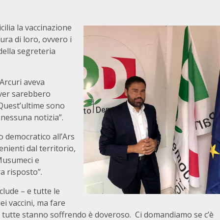
ilia la vaccinazione
cura di loro, ovvero i
della segreteria
 Arcuri aveva
giver sarebbero
. Quest’ultime sono
 nessuna notizia”.
o democratico all’Ars
nienti dal territorio,
 Musumeci e
a risposto”.
ude – e tutte le
ei vaccini, ma fare
 di tutte stanno soffrendo è doveroso. Ci domandiamo se c’è