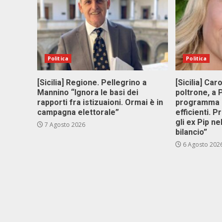
Politica
Politica
[Sicilia] Regione. Pellegrino a
[Sicilia] Car
Mannino “Ignora le basi dei
poltrone, a
rapporti fra istizuaioni. Ormai è in
programma p
campagna elettorale”
efficienti. P
gli ex Pip ne
7 Agosto 2026
bilancio”
6 Agosto 202