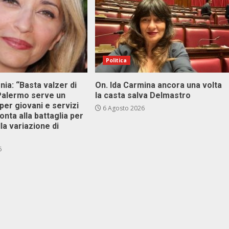
Politica
onia: “Basta valzer di
On. Ida Carmina ancora una volta
 Palermo serve un
la casta salva Delmastro
er giovani e servizi
6 Agosto 2026
ronta alla battaglia per
lla variazione di
6