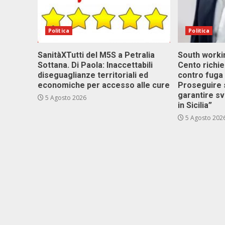
Politica
Politica
SanitàXTutti del M5S a Petralia
South workin
Sottana. Di Paola: Inaccettabili
Cento richi
diseguaglianze territoriali ed
contro fuga 
economiche per accesso alle cure
Proseguire 
garantire s
5 Agosto 2026
in Sicilia”
5 Agosto 202