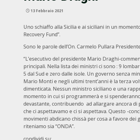
13 Febbraio 2021
Uno schiaffo alla Sicilia e ai siciliani in un mom
Recovery Fund”.
Sono le parole dell’On. Carmelo Pullara Presidente
“L’esecutivo del presidente Mario Draghi-commenta
principali. Nella lista dei ministri ci sono : 9 lom
5 dal Sud e zero dalle isole. Un governo senza min
Mario Monti e negli ultimi trent’anni è la terza vo
dimenticata. Nessun ministro siciliano e una rappr
momento in cui si programmerà e si spenderanno
devastante, contribuendo ad allargare ancora di p
che ci aspettavamo e ci si aspettava. Questo -conclu
movimenti abdicano chissà per cosa a favore dei gr
riteniamo sia “ONDA”.
condividi su: