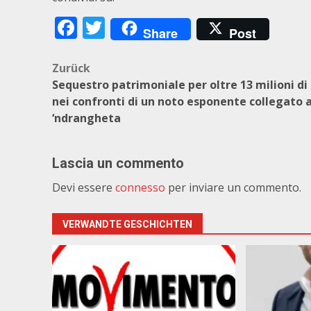
Facebook
Twitter
Share
Post
Beitragsnavigation
Zurück
Sequestro patrimoniale per oltre 13 milioni di
nei confronti di un noto esponente collegato a
‘ndrangheta
Lascia un commento
Devi essere
connesso
per inviare un commento.
VERWANDTE GESCHICHTEN