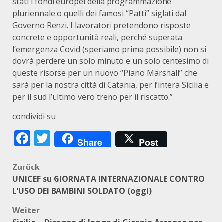
stati i fondi europei della programmazione
pluriennale o quelli dei famosi “Patti” siglati dal
Governo Renzi. I lavoratori pretendono risposte
concrete e opportunità reali, perché superata
l’emergenza Covid (speriamo prima possibile) non si
dovrà perdere un solo minuto e un solo centesimo di
queste risorse per un nuovo “Piano Marshall” che
sarà per la nostra città di Catania, per l’intera Sicilia e
per il sud l’ultimo vero treno per il riscatto.”
condividi su:
Facebook
Twitter
Share
Post
Beitragsnavigation
Zurück
UNICEF su GIORNATA INTERNAZIONALE CONTRO
L’USO DEI BAMBINI SOLDATO (oggi)
Weiter