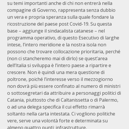
su temi importanti anche di chi non entrerà nella
compagine di Governo, rappresenta senza dubbio
un vera e propria speranza sulla quale fondare la
ricostruzione del paese post Covid-19. Su questa
base – aggiunge il sindacalista catanese – nel
programma operativo, di questo Esecutivo di larghe
intese, l’intero meridione e la nostra isola non
possono che trovare collocazione prioritaria, perché
(non ci stancheremo mai di dirlo) se quest’area
dell’Italia si sviluppa è l’intero paese a ripartire e
crescere. Non è quindi una mera questione di
poltrone, poiché l’interesse verso il mezzogiorno
non dovrà più essere confinato al numero di ministri
o sottosegretari da attribuire a personaggi politici di
Catania, piuttosto che di Caltanissetta o di Palermo,
o ad una delega specifica il cui effetto rimarrà
soltanto nella carta intestata. Ci vogliono politiche
vere, serve una volontà forte e determinata su
almeno quattro punti: infrastrutture,