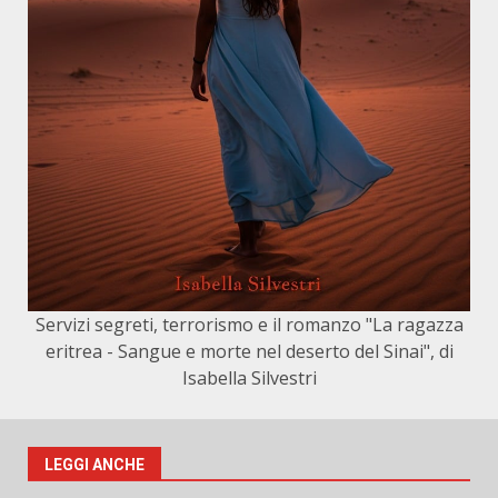
Servizi segreti, terrorismo e il romanzo "La ragazza
eritrea - Sangue e morte nel deserto del Sinai", di
Isabella Silvestri
LEGGI ANCHE