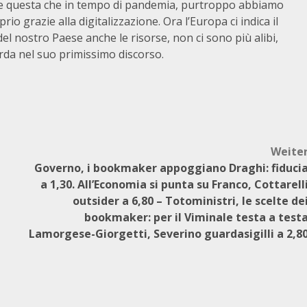
ione questa che in tempo di pandemia, purtroppo abbiamo
rio grazie alla digitalizzazione. Ora l’Europa ci indica il
l nostro Paese anche le risorse, non ci sono più alibi,
orda nel suo primissimo discorso.
Weite
Governo, i bookmaker appoggiano Draghi: fiduci
i
a 1,30. All’Economia si punta su Franco, Cottarell
outsider a 6,80 – Totoministri, le scelte de
bookmaker: per il Viminale testa a test
Lamorgese-Giorgetti, Severino guardasigilli a 2,8