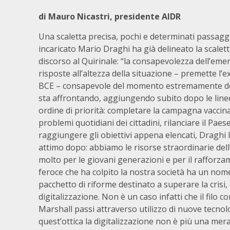
di Mauro Nicastri, presidente AIDR
Una scaletta precisa, pochi e determinati passaggi
incaricato Mario Draghi ha già delineato la scaletta
discorso al Quirinale: “la consapevolezza dell’eme
risposte all’altezza della situazione – premette l’e
BCE – consapevole del momento estremamente del
sta affrontando, aggiungendo subito dopo le line
ordine di priorità: completare la campagna vaccinal
problemi quotidiani dei cittadini, rilanciare il Pae
raggiungere gli obiettivi appena elencati, Draghi
attimo dopo: abbiamo le risorse straordinarie dell
molto per le giovani generazioni e per il rafforzame
feroce che ha colpito la nostra società ha un nom
pacchetto di riforme destinato a superare la crisi,
digitalizzazione. Non è un caso infatti che il filo 
Marshall passi attraverso utilizzo di nuove tecnologi
quest’ottica la digitalizzazione non è più una me