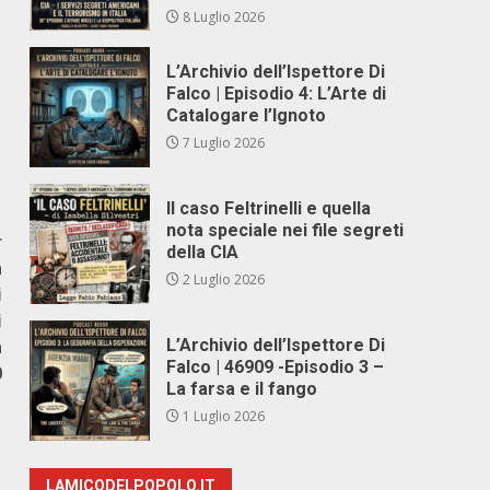
8 Luglio 2026
L’Archivio dell’Ispettore Di
Falco | Episodio 4: L’Arte di
Catalogare l’Ignoto
7 Luglio 2026
Il caso Feltrinelli e quella
nota speciale nei file segreti
r
della CIA
a
2 Luglio 2026
i
i
a
L’Archivio dell’Ispettore Di
Falco | 46909 -Episodio 3 –
0
La farsa e il fango
1 Luglio 2026
LAMICODELPOPOLO.IT