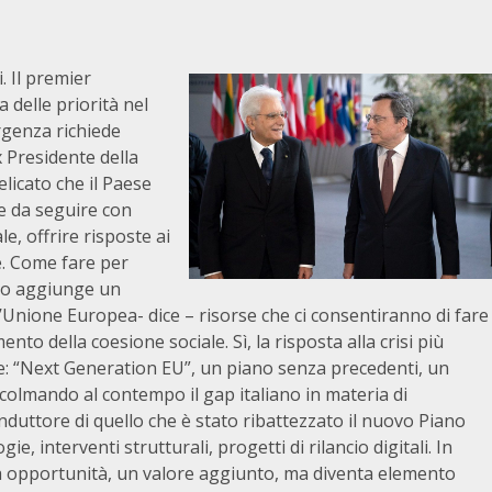
. Il premier
 delle priorità nel
rgenza richiede
x Presidente della
icato che il Paese
e da seguire con
e, offrire risposte ai
se. Come fare per
 lo aggiunge un
’Unione Europea- dice – risorse che ci consentiranno di fare
nto della coesione sociale. Sì, la risposta alla crisi più
e: “Next Generation EU”, un piano senza precedenti, un
 colmando al contempo il gap italiano in materia di
conduttore di quello che è stato ribattezzato il nuovo Piano
e, interventi strutturali, progetti di rilancio digitali. In
ra opportunità, un valore aggiunto, ma diventa elemento