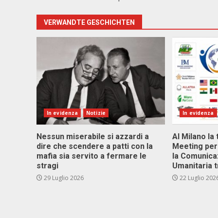
VERWANDTE GESCHICHTEN
In evidenza
Notizie
In evidenza
Nessun miserabile si azzardi a
Al Milano la 
dire che scendere a patti con la
Meeting per 
mafia sia servito a fermare le
la Comunica
stragi
Umanitaria t
29 Luglio 2026
22 Luglio 202