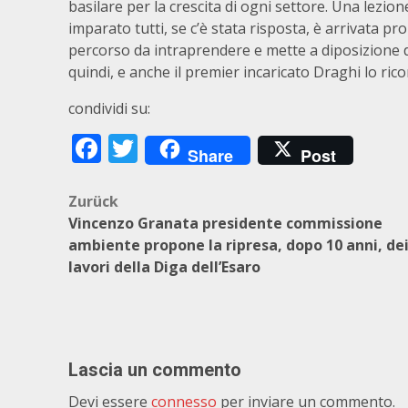
basilare per la crescita di ogni settore. Una lez
imparato tutti, se c’è stata risposta, è arrivata prop
percorso da intraprendere e mette a diposizione de
quindi, e anche il premier incaricato Draghi lo ric
condividi su:
Facebook
Twitter
Share
Post
Beitragsnavigation
Zurück
Vincenzo Granata presidente commissione
ambiente propone la ripresa, dopo 10 anni, de
lavori della Diga dell’Esaro
Lascia un commento
Devi essere
connesso
per inviare un commento.