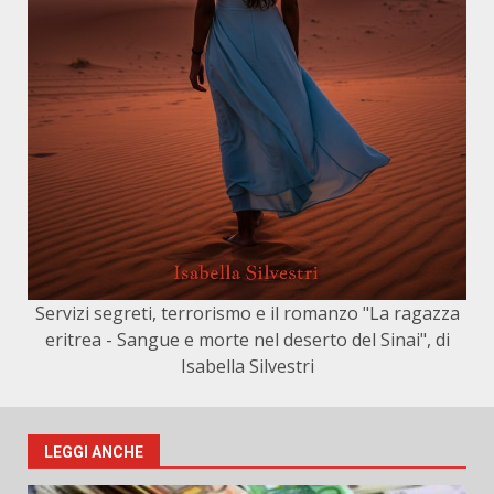
Servizi segreti, terrorismo e il romanzo "La ragazza
eritrea - Sangue e morte nel deserto del Sinai", di
Isabella Silvestri
LEGGI ANCHE