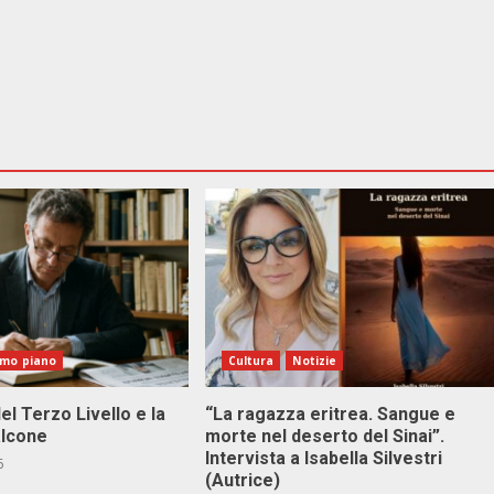
imo piano
Cultura
Notizie
el Terzo Livello e la
“La ragazza eritrea. Sangue e
alcone
morte nel deserto del Sinai”.
Intervista a Isabella Silvestri
6
(Autrice)