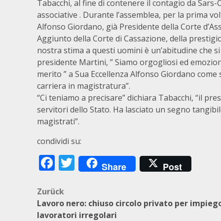
Tabacchi, al fine di contenere il contagio da Sars-
associative . Durante l’assemblea, per la prima volt
Alfonso Giordano, già Presidente della Corte d’As
Aggiunto della Corte di Cassazione, della prestigi
nostra stima a questi uomini è un’abitudine che si
presidente Martini, ” Siamo orgogliosi ed emozion
merito ” a Sua Eccellenza Alfonso Giordano come 
carriera in magistratura”.
“Ci teniamo a precisare” dichiara Tabacchi, “il pr
servitori dello Stato. Ha lasciato un segno tangibile
magistrati”.
condividi su:
Facebook
Twitter
Share
Post
Beitragsnavigation
Zurück
Lavoro nero: chiuso circolo privato per impiego
lavoratori irregolari