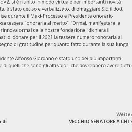
CoV2, si è riunito in modo virtuale per importanti novità
a, è stato deciso e verbalizzato, di omaggiare S.E. il dott.
sise durante il Maxi-Processo e Presidente onorario
osa tessera “onoraria al merito”. “Ormai, manifestare la
 rinnova ormai dalla nostra fondazione “dichiara il
ati di donare per il 2021 la tessere numero “onoraria al
segno di gratitudine per quanto fatto durante la sua lunga
esidente Alfonso Giordano è stato uno dei più importanti
 di quelli che sono gli alti valori che dovrebbero avere tutti 
Weite
 di
VECCHIO SENATORE A CHI 