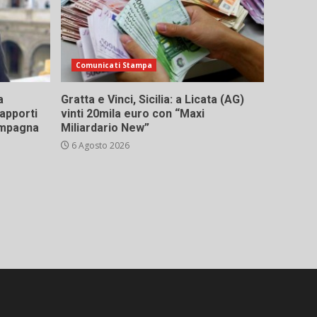
Comunicati Stampa
a
Gratta e Vinci, Sicilia: a Licata (AG)
rapporti
vinti 20mila euro con “Maxi
campagna
Miliardario New”
6 Agosto 2026