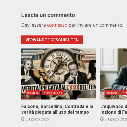
Lascia un commento
Devi essere
connesso
per inviare un commento.
VERWANDTE GESCHICHTEN
Notizie
Primo piano
Notizie
Pr
Falcone, Borsellino, Contrada e la
L’equivoco d
verità piegata all’uso del tempo
lezione di F
5 Agosto 2026
3 Agosto 202