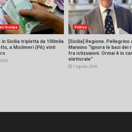
ati Stampa
Politica
in Sicilia tripletta da 100mila
[Sicilia] Regione. Pellegrino 
tto, a Misilmeri (PA) vinti
Mannino “Ignora le basi dei 
uro
fra istizuaioni. Ormai è in 
elettorale”
 2026
7 Agosto 2026