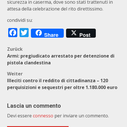
sicurezza in caserma, dove sono stati trattenuti in
attesa della celebrazione del rito direttissimo.
condividi su:
Facebook
Twitter
Share
Post
Beitragsnavigation
Zurück
Armi: pregiudicato arrestato per detenzione di
pistola clandestina
Weiter
Illeciti contro il reddito di cittadinanza – 120
perquisizioni e sequestri per oltre 1.180.000 euro
Lascia un commento
Devi essere
connesso
per inviare un commento.