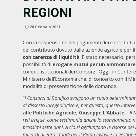
REGIONI
28 Gennaio 2021
Con la sospensione dei pagamenti dei contributi di b
del contributo dovuto dalle aziende agricole per il 
con carenza di liquidità
. È stato necessario, pert
possibilità di
erogare mutui per un ammontare c
compiti istituzionali dei Consorzi. Oggi, in Confere
Ministero dell’Economia che, di concerto con il Minis
modalità di presentazione delle domande.
“
I Consorzi di Bonifica svolgono un ruolo determinante
al dissesto idrogeologico e, per questo, questo interv
alle Politiche Agricole, Giuseppe L’Abbate
–
Il 
reti irrigue, come testimonia anche lo stanziamento nel
prossimi sette anni. A ciò si aggiungono le risorse del
miliardi di euro i fondi per il Piano Invasi e la gestione