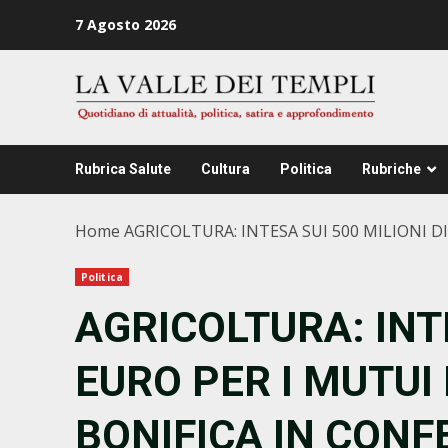
Zum
7 Agosto 2026
Inhalt
springen
Rubrica Salute
Cultura
Politica
Rubriche
Home
AGRICOLTURA: INTESA SUI 500 MILIONI D
Politica
AGRICOLTURA: INTE
EURO PER I MUTUI 
BONIFICA IN CONF