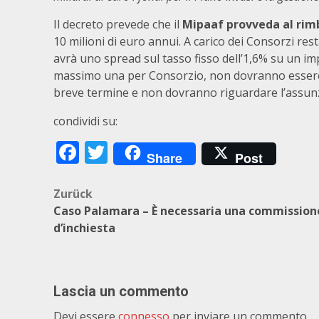
Il decreto prevede che il
Mipaaf provveda al rimb
10 milioni di euro annui. A carico dei Consorzi res
avrà uno spread sul tasso fisso dell’1,6% su un i
massimo una per Consorzio, non dovranno essere 
breve termine e non dovranno riguardare l’assunzi
condividi su:
Facebook
Twitter
Share
Post
Beitragsnavigation
Zurück
Caso Palamara – È necessaria una commission
d’inchiesta
Lascia un commento
Devi essere
connesso
per inviare un commento.