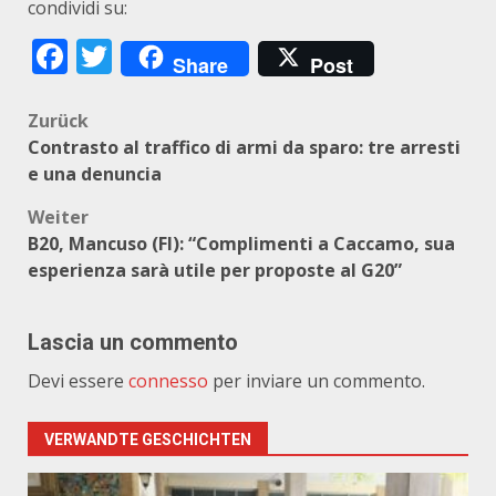
condividi su:
Facebook
Twitter
Share
Post
Beitragsnavigation
Zurück
Contrasto al traffico di armi da sparo: tre arresti
e una denuncia
Weiter
B20, Mancuso (FI): “Complimenti a Caccamo, sua
esperienza sarà utile per proposte al G20”
Lascia un commento
Devi essere
connesso
per inviare un commento.
VERWANDTE GESCHICHTEN