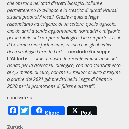
che operano nei tanti distretti biologici italiani e
permetteremo lo sviluppo e la crescita di questi virtuosi
sistemi produttivi locali. Grazie a questa legge
rispondiamo ad esigenze di un settore, quello agricolo,
che da anni attende aggiornamenti normativi e migliorie
per la tutela del comparto biologico. Un comparto su cui
il Governo crede fortemente, in linea con gli obiettivi
della strategia Farm to Fork
– c
onclude Giuseppe
L’Abbate
–
come dimostra la recente emanazione del
bando per la ricerca sul biologico, con uno stanziamento
di 4,2 milioni di euro, nonché i 5 milioni di euro a regime
a partire dal 2021 già previsti nella Legge di Bilancio
2020 per la promozione di filiere e distretti”.
condividi su:
Facebook
Twitter
Share
Post
Beitragsnavigation
Zurück