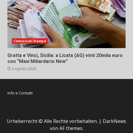
Comunicati Stampa
Gratta e Vinci, Sicilia: a Licata (AG) vinti 20mila euro
con “Maxi Miliardario New”
6 Agosto 2026
Info e Contatti
Urheberrecht © Alle Rechte vorbehalten.
|
DarkNews
von AF themes.