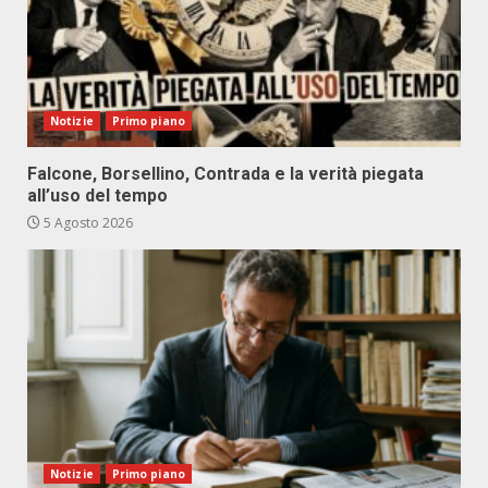
Notizie
Primo piano
Falcone, Borsellino, Contrada e la verità piegata
all’uso del tempo
5 Agosto 2026
Notizie
Primo piano