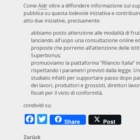
Come
Aidr
oltre a diffondere informazione sul su
pubblica su questa lodevole iniziativa e contribui
atto due iniziative, precisamente:
abbiamo posto attenzione alle modalità di frui
lanciando all’uopo una consultazione online ed i 
proposte che porremo all’attenzione delle istitu
Superbonus;
promuoviamo la piattaforma “
Rilancio Italia
” i
rispettando i parametri previsti dalla legge. Un
studiato infatti per supportare passo dopo pass
dei lavori, produttori e grossisti, direttori lavor
fiscali per il visto di conformità.
condividi su:
Facebook
Twitter
Share
Post
Beitragsnavigation
Zurück