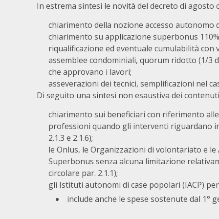
In estrema sintesi le novità del decreto di agosto c
chiarimento della nozione accesso autonomo da
chiarimento su applicazione superbonus 110% nei
riqualificazione ed eventuale cumulabilità con 
assemblee condominiali, quorum ridotto (1/3 d
che approvano i lavori;
asseverazioni dei tecnici, semplificazioni nel cas
Di seguito una sintesi non esaustiva dei contenuti d
chiarimento sui beneficiari con riferimento alle
professioni quando gli interventi riguardano imm
2.1.3 e 2.1.6);
le Onlus, le Organizzazioni di volontariato e l
Superbonus senza alcuna limitazione relativamen
circolare par. 2.1.1);
gli Istituti autonomi di case popolari (IACP) p
include anche le spese sostenute dal 1° gen