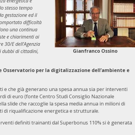
nza energetica e
llo stesso tempo
a gestazione ed il
comportato difficoltà
vedono una continua
oste e chiarimenti ai
are 30/E dell’Agenzia
Gianfranco Ossino
 dubbi di cittadini,
 Osservatorio per la digitalizzazione dell’ambiente e
ti e che già generano una spesa annua sia per interventi
di di euro (fonte Centro Studi Consiglio Nazionale
a slide che raccoglie la spesa media annua in milioni di
i di riqualificazione energetica e strutturale.
terventi definiti trainanti dal Superbonus 110% si è generata