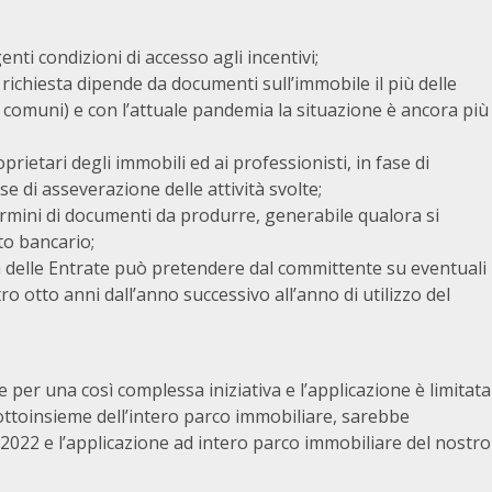
nti condizioni di accesso agli incentivi;
lla richiesta dipende da documenti sull’immobile il più delle
dei comuni) e con l’attuale pandemia la situazione è ancora più
rietari degli immobili ed ai professionisti, in fase di
e di asseverazione delle attività svolte;
ermini di documenti da produrre, generabile qualora si
uto bancario;
ia delle Entrate può pretendere dal committente su eventuali
o otto anni dall’anno successivo all’anno di utilizzo del
e per una così complessa iniziativa e l’applicazione è limitata
ottoinsieme dell’intero parco immobiliare, sarebbe
2022 e l’applicazione ad intero parco immobiliare del nostro