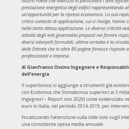
nostro Paese che indirizza in particolare i temi efficie
prestazione energetica degli edifici rappresentando a
un’opportunità per la ripresa economica. La sua rapid
critico contesto di applicazione, cui si rivolge, hanno 
nella tanto attesa applicazione. Le diverse criticità 
attività degli enti governativi preposti nel fornire risp
diversi interpelli formulati, ultima arrivata è la circol
delle Entrate che in oltre 80 pagine fornisce risposte ai
professionisti e imprese.
di Gianfranco Ossino Ingegnere e Responsabile
dell’energia
Il superbonus si aggiunge a strumenti già esisten
con Ecobonus che Sismabonus superiori ai 3 miliar
Ingegneri – Report nov 2020) come evidenziato nell
euro in Italia, nel periodo 2014-2019, per intervent
Focalizzando l’attenzione sulla slide solo sugli in
una consistente spesa media annuale: