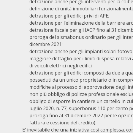
detrazione anche per gli interventi per la coibe
definizione di unità immobiliari funzionalment
detrazione per gli edifici privi di APE;
detrazione per l’eliminazione della barriere arc
detrazione fiscale per gli IACP fino al 31 dicem
proroga del sismabonus ordinario per gli intervent
dicembre 2021;
detrazione anche per gli impianti solari fotovolta
maggiore dettaglio per i limiti di spesa relativi 
di veicoli elettrici negli edifici;
detrazione per gli edifici composti da due a qu
posseduti da un unico proprietario o in compro
modifiche al processo di approvazione degli int
non più obbligo di polizze professionale esclus
obbligo di esporre in cantiere un cartello in cui 
luglio 2020, n. 77, superbonus 110 per cento per
proroga fino al 31 dicembre 2022 per le opzioni
fattura e cessione del credito).
E’ inevitabile che una iniziativa così complessa, c