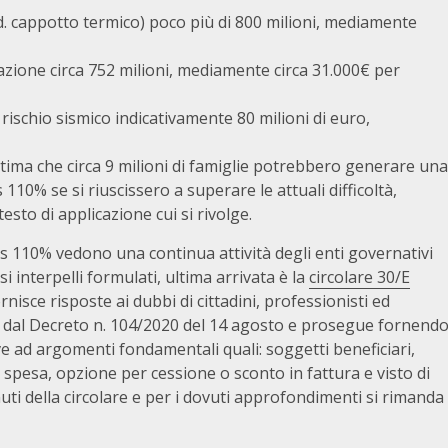
c.d. cappotto termico) poco più di 800 milioni, mediamente
zzazione circa 752 milioni, mediamente circa 31.000€ per
 rischio sismico indicativamente 80 milioni di euro,
i stima che circa 9 milioni di famiglie potrebbero generare una
0% se si riuscissero a superare le attuali difficoltà,
testo di applicazione cui si rivolge.
us 110% vedono una continua attività degli enti governativi
i interpelli formulati, ultima arrivata è la
circolare 30/E
rnisce risposte ai dubbi di cittadini, professionisti ed
te dal Decreto n. 104/2020 del 14 agosto e prosegue fornend
ve ad argomenti fondamentali quali: soggetti beneficiari,
i spesa, opzione per cessione o sconto in fattura e visto di
uti della circolare e per i dovuti approfondimenti si rimanda