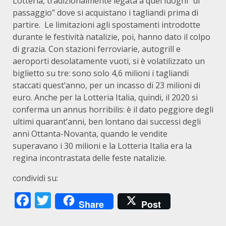
Lotteria, tradizionalmente legata a quei luoghi “di
passaggio” dove si acquistano i tagliandi prima di
partire. Le limitazioni agli spostamenti introdotte
durante le festività natalizie, poi, hanno dato il colpo
di grazia. Con stazioni ferroviarie, autogrill e
aeroporti desolatamente vuoti, si è volatilizzato un
biglietto su tre: sono solo 4,6 milioni i tagliandi
staccati quest’anno, per un incasso di 23 milioni di
euro. Anche per la Lotteria Italia, quindi, il 2020 si
conferma un annus horribilis: è il dato peggiore degli
ultimi quarant’anni, ben lontano dai successi degli
anni Ottanta-Novanta, quando le vendite
superavano i 30 milioni e la Lotteria Italia era la
regina incontrastata delle feste natalizie.
condividi su:
Facebook
Twitter
Share
Post