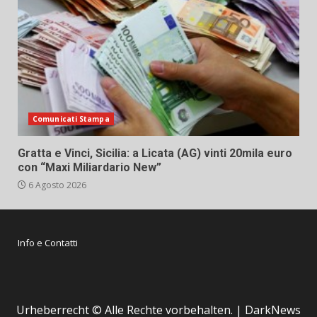
Comunicati Stampa
Gratta e Vinci, Sicilia: a Licata (AG) vinti 20mila euro
con “Maxi Miliardario New”
6 Agosto 2026
Info e Contatti
Urheberrecht © Alle Rechte vorbehalten.
|
DarkNews