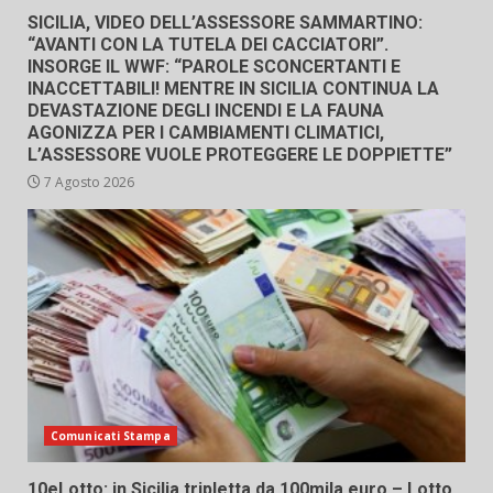
SICILIA, VIDEO DELL’ASSESSORE SAMMARTINO:
“AVANTI CON LA TUTELA DEI CACCIATORI”.
INSORGE IL WWF: “PAROLE SCONCERTANTI E
INACCETTABILI! MENTRE IN SICILIA CONTINUA LA
DEVASTAZIONE DEGLI INCENDI E LA FAUNA
AGONIZZA PER I CAMBIAMENTI CLIMATICI,
L’ASSESSORE VUOLE PROTEGGERE LE DOPPIETTE”
7 Agosto 2026
Comunicati Stampa
10eLotto: in Sicilia tripletta da 100mila euro – Lotto,