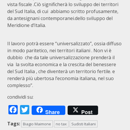
vista fiscale .Ciò significherà lo sviluppo dei territori
del Sud Italia, di cui abbiamo scritto profusamente,
da antesignani contemporanei.dello sviluppo del
Meridione d’Italia.
Il lavoro potrà essere “universalizzato”, ossia diffuso
in modo paritetico, nei territori italiani . Non vi è
dubbio che da tale universalizzazione prenderà il
via la svolta economica e la crescita del benessere
del Sud Italia , che diventerà un territorio fertile. e
renderà più ubertosa l’economia italiana, nel suo
complesso”.
condividi su:
Facebook
Twitter
Share
Post
Tags:
Biagio Maimone
no tax
Sudisti Italiani