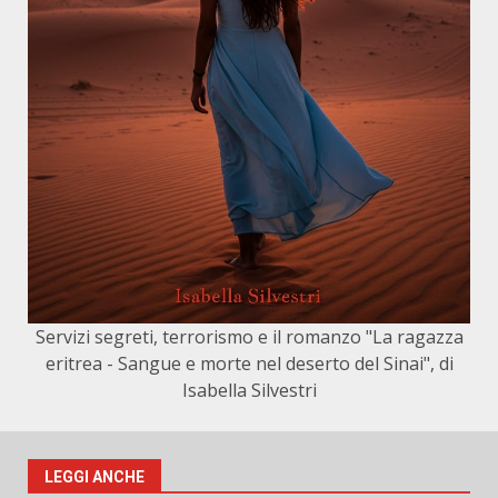
Servizi segreti, terrorismo e il romanzo "La ragazza
eritrea - Sangue e morte nel deserto del Sinai", di
Isabella Silvestri
LEGGI ANCHE