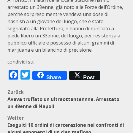
A Toritto, i militari della locale Stazione hanno
arrestato un 39enne, già noto alle Forze dell’Ordine,
perché sorpreso mentre vendeva una dose di
hashish a un giovane del luogo, che è stato
segnalato alla Prefettura, e hanno denunciato a
piede libero un 33enne, del luogo, per resistenza a
pubblico ufficiale e possesso di alcuni grammi di
marijuana e un bilancino di precisione.
condividi su:
Facebook
Twitter
Share
Post
Beitragsnavigation
Zurück
Aveva truffato un ultraottantennne. Arrestato
un 49enne di Napoli
Weiter
Eseguiti 10 ordini di carcerazione nei confronti di
alcuni esponenti di un clan mafioso