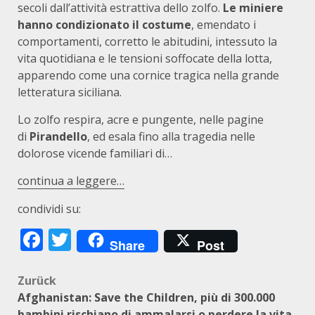
secoli dall’attività estrattiva dello zolfo.
Le miniere
hanno condizionato il costume
, emendato i
comportamenti, corretto le abitudini, intessuto la
vita quotidiana e le tensioni soffocate della lotta,
apparendo come una cornice tragica nella grande
letteratura siciliana.
Lo zolfo respira, acre e pungente, nelle pagine
di
Pirandello
, ed esala fino alla tragedia nelle
dolorose vicende familiari di…
continua a leggere…
condividi su:
Facebook
Twitter
Share
Post
Beitragsnavigation
Zurück
Afghanistan: Save the Children, più di 300.000
bambini rischiano di ammalarsi o perdere la vita