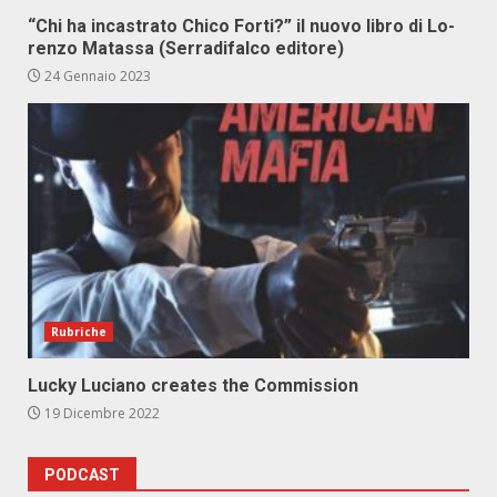
“Chi ha in­ca­stra­to Chi­co For­ti?” il nuo­vo li­bro di Lo­
ren­zo Ma­tas­sa (Ser­ra­di­fal­co edi­to­re)
24 Gennaio 2023
Rubriche
Lucky Luciano creates the Commission
19 Dicembre 2022
PODCAST