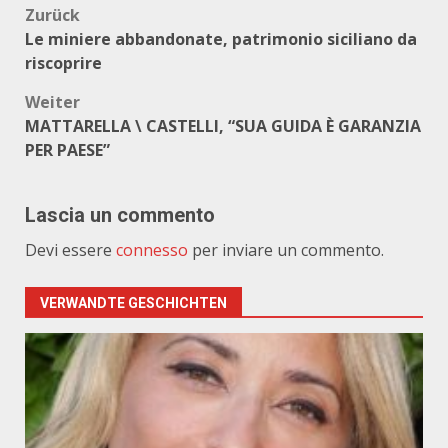
Beitragsnavigation
Zurück
Le miniere abbandonate, patrimonio siciliano da
riscoprire
Weiter
MATTARELLA \ CASTELLI, “SUA GUIDA È GARANZIA
PER PAESE”
Lascia un commento
Devi essere
connesso
per inviare un commento.
VERWANDTE GESCHICHTEN