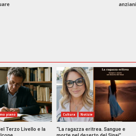
uare
anzian
imo piano
Cultura
Notizie
el Terzo Livello e la
“La ragazza eritrea. Sangue e
alcone
morte nel deserto del Sinai”.