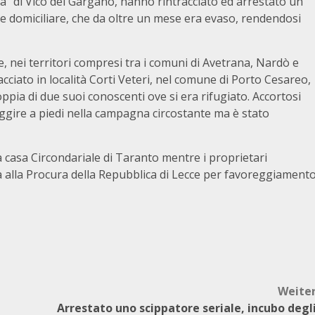
a” di Vico del Gargano, hanno rintracciato ed arrestato un
e domiciliare, che da oltre un mese era evaso, rendendosi
, nei territori compresi tra i comuni di Avetrana, Nardò e
cciato in località Corti Veteri, nel comune di Porto Cesareo,
ppia di due suoi conoscenti ove si era rifugiato. Accortosi
 fuggire a piedi nella campagna circostante ma è stato
a casa Circondariale di Taranto mentre i proprietari
ertà alla Procura della Repubblica di Lecce per favoreggiament
Weite
Arrestato uno scippatore seriale, incubo degl