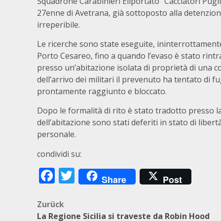
Squadrone Carabinieri Eliportato “Cacciatori Pugli
27enne di Avetrana, già sottoposto alla detenzion
irreperibile.
Le ricerche sono state eseguite, ininterrottamente
Porto Cesareo, fino a quando l’evaso è stato rintra
presso un’abitazione isolata di proprietà di una co
dell’arrivo dei militari il prevenuto ha tentato di
prontamente raggiunto e bloccato.
Dopo le formalità di rito è stato tradotto presso l
dell’abitazione sono stati deferiti in stato di lib
personale.
condividi su:
Facebook
Twitter
Share
Post
Beitragsnavigation
Zurück
La Regione Sicilia si traveste da Robin Hood