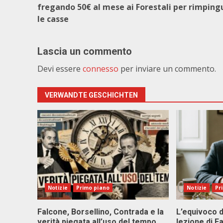
fregando 50€ al mese ai Forestali per rimping
le casse
Lascia un commento
Devi essere
connesso
per inviare un commento.
VERWANDTE GESCHICHTEN
Notizie
Primo piano
Notizie
Pr
Falcone, Borsellino, Contrada e la
L’equivoco d
verità piegata all’uso del tempo
lezione di F