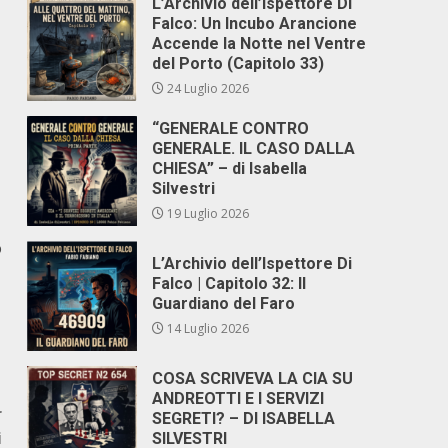
L’Archivio dell’Ispettore Di
Falco: Un Incubo Arancione
Accende la Notte nel Ventre
del Porto (Capitolo 33)
24 Luglio 2026
“GENERALE CONTRO
GENERALE. IL CASO DALLA
CHIESA” – di Isabella
Silvestri
19 Luglio 2026
o
L’Archivio dell’Ispettore Di
Falco | Capitolo 32: Il
Guardiano del Faro
14 Luglio 2026
COSA SCRIVEVA LA CIA SU
ANDREOTTI E I SERVIZI
r
SEGRETI? – DI ISABELLA
i
SILVESTRI