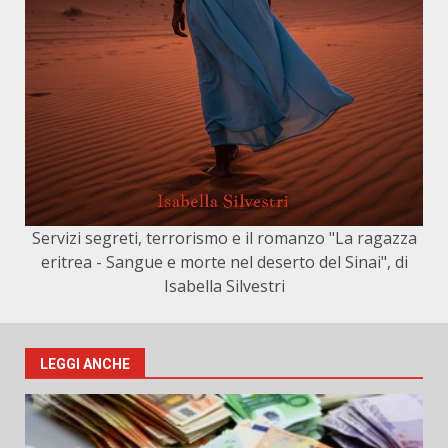
Servizi segreti, terrorismo e il romanzo "La ragazza
eritrea - Sangue e morte nel deserto del Sinai", di
Isabella Silvestri
LEGGI ANCHE