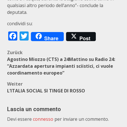
qualsiasi altro periodo dell’anno”- conclude la
deputata.
condividi su:
Facebook
Twitter
Share
Post
Beitragsnavigation
Zurück
Agostino Miozzo (CTS) a 24Mattino su Radio 24:
“Azzardata apertura impianti sciistici, ci vuole
coordinamento europeo”
Weiter
L’ITALIA SOCIAL SI TINGE DI ROSSO
Lascia un commento
Devi essere
connesso
per inviare un commento.