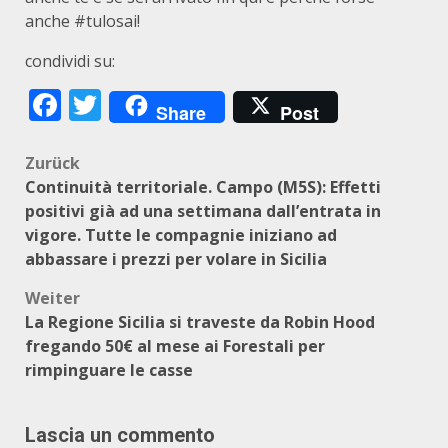
anche #tulosai!
condividi su:
Facebook
Twitter
Share
Post
Beitragsnavigation
Zurück
Continuità territoriale. Campo (M5S): Effetti
positivi già ad una settimana dall’entrata in
vigore. Tutte le compagnie iniziano ad
abbassare i prezzi per volare in Sicilia
Weiter
La Regione Sicilia si traveste da Robin Hood
fregando 50€ al mese ai Forestali per
rimpinguare le casse
Lascia un commento