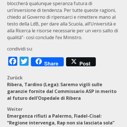
bloccherà qualunque speranza futura di
un’inversione di tendenza. Per tutte queste ragioni,
chiedo al Governo di ripensarci e rimettere mano al
testo della LdB, per dare alla Scuola, all’Università e
alla Ricerca le risorse necessarie per un vero salto di
qualità”- così conclude l’ex Ministro.
condividi su:
Facebook
Twitter
Share
Post
Beitragsnavigation
Zurück
Ribera, Tardino (Lega): Saremo vigili sulle
garanzie fornite dal Commissario ASP in merito
al futuro dell’Ospedale di Ribera
Weiter
Emergenza rifiuti a Palermo, Fiadel-Cisal:
“Regione intervenga, Rap non sia lasciata sola”