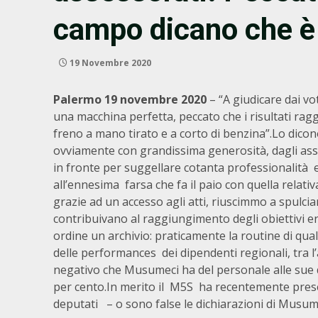
campo dicano che è 
19 Novembre 2020
Palermo 19 novembre 2020
– “A giudicare dai vo
una macchina perfetta, peccato che i risultati ragg
freno a mano tirato e a corto di benzina”.Lo dicono 
ovviamente con grandissima generosità, dagli asse
in fronte per suggellare cotanta professionalità e
all’ennesima farsa che fa il paio con quella relativa
grazie ad un accesso agli atti, riuscimmo a spulcia
contribuivano al raggiungimento degli obiettivi 
ordine un archivio: praticamente la routine di quals
delle performances dei dipendenti regionali, tra l
negativo che Musumeci ha del personale alle sue d
per cento.In merito il M5S ha recentemente presen
deputati – o sono false le dichiarazioni di Musumec