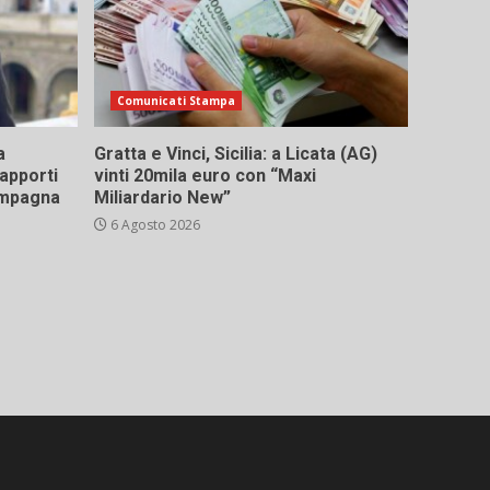
Comunicati Stampa
a
Gratta e Vinci, Sicilia: a Licata (AG)
rapporti
vinti 20mila euro con “Maxi
campagna
Miliardario New”
6 Agosto 2026