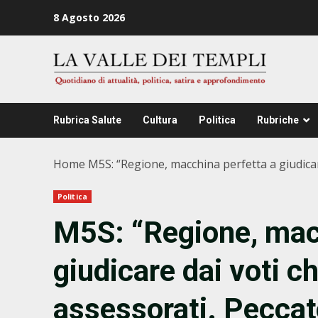
Zum
8 Agosto 2026
Inhalt
springen
Rubrica Salute
Cultura
Politica
Rubriche
Home
M5S: “Regione, macchina perfetta a giudicare
Politica
M5S: “Regione, mac
giudicare dai voti ch
assessorati. Peccato