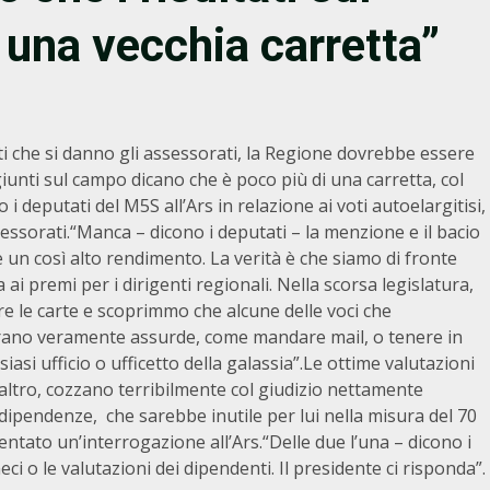
una vecchia carretta”
ti che si danno gli assessorati, la Regione dovrebbe essere
iunti sul campo dicano che è poco più di una carretta, col
i deputati del M5S all’Ars in relazione ai voti autoelargitisi,
ssorati.“Manca – dicono i deputati – la menzione e il bacio
 un così alto rendimento. La verità è che siamo di fronte
 ai premi per i dirigenti regionali. Nella scorsa legislatura,
re le carte e scoprimmo che alcune delle voci che
erano veramente assurde, come mandare mail, o tenere in
iasi ufficio o ufficetto della galassia”.Le ottime valutazioni
’altro, cozzano terribilmente col giudizio nettamente
ipendenze, che sarebbe inutile per lui nella misura del 70
tato un’interrogazione all’Ars.“Delle due l’una – dicono i
i o le valutazioni dei dipendenti. Il presidente ci risponda”.