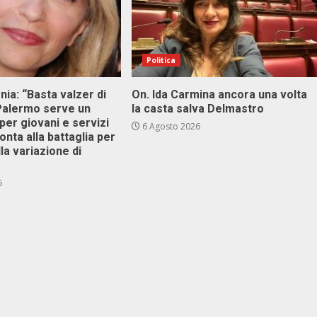
Politica
onia: “Basta valzer di
On. Ida Carmina ancora una volta
 Palermo serve un
la casta salva Delmastro
er giovani e servizi
6 Agosto 2026
ronta alla battaglia per
lla variazione di
6