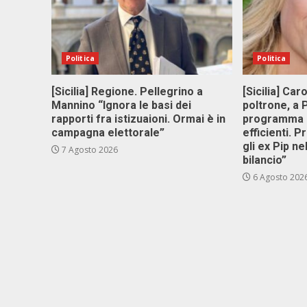
Politica
Politica
[Sicilia] Regione. Pellegrino a
[Sicilia] Car
Mannino “Ignora le basi dei
poltrone, a
rapporti fra istizuaioni. Ormai è in
programma p
campagna elettorale”
efficienti. P
gli ex Pip ne
7 Agosto 2026
bilancio”
6 Agosto 202