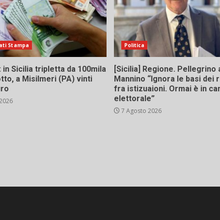
ati Stampa
Politica
in Sicilia tripletta da 100mila
[Sicilia] Regione. Pellegrino 
tto, a Misilmeri (PA) vinti
Mannino “Ignora le basi dei 
uro
fra istizuaioni. Ormai è in 
elettorale”
 2026
7 Agosto 2026