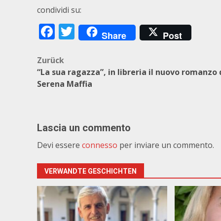
condividi su:
Facebook
Twitter
Share
Post
Beitragsnavigation
Zurück
“La sua ragazza”, in libreria il nuovo romanzo 
Serena Maffia
Lascia un commento
Devi essere
connesso
per inviare un commento.
VERWANDTE GESCHICHTEN