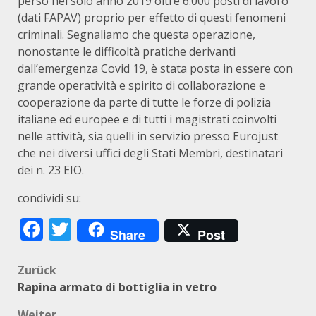
perso nel solo anno 2019 oltre 6.000 posti di lavoro
(dati FAPAV) proprio per effetto di questi fenomeni
criminali. Segnaliamo che questa operazione,
nonostante le difficoltà pratiche derivanti
dall’emergenza Covid 19, è stata posta in essere con
grande operatività e spirito di collaborazione e
cooperazione da parte di tutte le forze di polizia
italiane ed europee e di tutti i magistrati coinvolti
nelle attività, sia quelli in servizio presso Eurojust
che nei diversi uffici degli Stati Membri, destinatari
dei n. 23 EIO.
condividi su:
Facebook
Twitter
Share
Post
Beitragsnavigation
Zurück
Rapina armato di bottiglia in vetro
Weiter