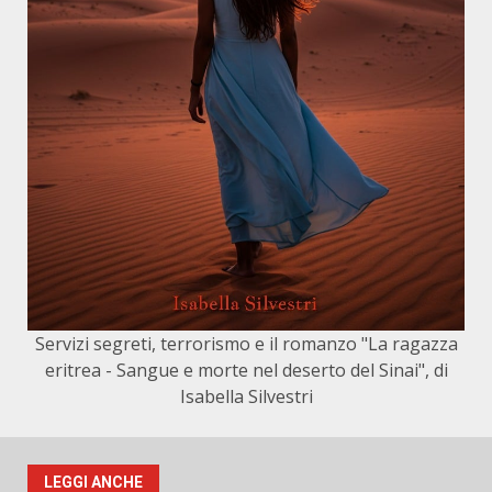
Servizi segreti, terrorismo e il romanzo "La ragazza
eritrea - Sangue e morte nel deserto del Sinai", di
Isabella Silvestri
LEGGI ANCHE