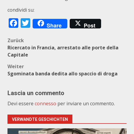
condividi su:
Facebook
Twitter
Share
Post
Beitragsnavigation
Zurück
Ricercato in Francia, arrestato alle porte della
Capitale
Weiter
Sgominata banda dedita allo spaccio di droga
Lascia un commento
Devi essere
connesso
per inviare un commento.
VERWANDTE GESCHICHTEN