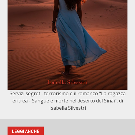
Servizi segreti, terrorismo e il romanzo "La ragazza
eritrea - Sangue e morte nel deserto del Sinai", di
Isabella Silvestri
LEGGI ANCHE