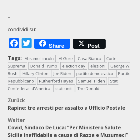
–
condividi su:
Facebook
Twitter
Share
Post
Tags:
Abramo Lincoln
Al Gore
Casa Bianca
Corte
Suprema
Donald Trump
election day
elezioni
George W.
Bush
Hillary Clinton
Joe Biden
partito democratico
Partito
Repubblicano
Rutherford Hayes
Samuel Tilden
Stati
Confederati d'America
stati uniti
The Donald
Beitragsnavigation
Zurück
Rapine: tre arresti per assalto a Ufficio Postale
Weiter
Covid, Sindaco De Luca: “Per Ministero Salute
Sicilia inaffidabile a causa di Razza e Musumeci”