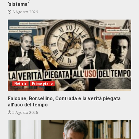
‘sistema’
8 Agosto 2026
Notizie
Primo piano
Falcone, Borsellino, Contrada e la verità piegata
all’uso del tempo
5 Agosto 2026