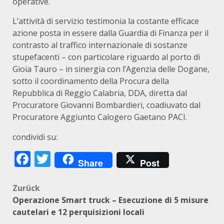
operative.
L’attività di servizio testimonia la costante efficace
azione posta in essere dalla Guardia di Finanza per il
contrasto al traffico internazionale di sostanze
stupefacenti – con particolare riguardo al porto di
Gioia Tauro – in sinergia con l’Agenzia delle Dogane,
sotto il coordinamento della Procura della
Repubblica di Reggio Calabria, DDA, diretta dal
Procuratore Giovanni Bombardieri, coadiuvato dal
Procuratore Aggiunto Calogero Gaetano PACI.
condividi su:
Facebook
Twitter
Share
Post
Beitragsnavigation
Zurück
Operazione Smart truck – Esecuzione di 5 misure
cautelari e 12 perquisizioni locali