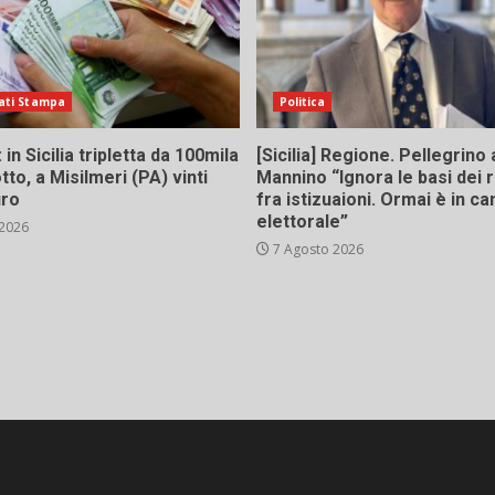
ati Stampa
Politica
in Sicilia tripletta da 100mila
[Sicilia] Regione. Pellegrino 
tto, a Misilmeri (PA) vinti
Mannino “Ignora le basi dei 
uro
fra istizuaioni. Ormai è in 
elettorale”
 2026
7 Agosto 2026