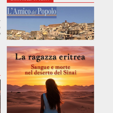
r
e
o