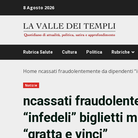
Zum
8 Agosto 2026
Inhalt
springen
Rubrica Salute
Cultura
Politica
Rubriche
Home
ncassati fraudolentemente da dipendenti “infe
Notizie
ncassati fraudolent
“infedeli” biglietti m
“gratta e vinci”