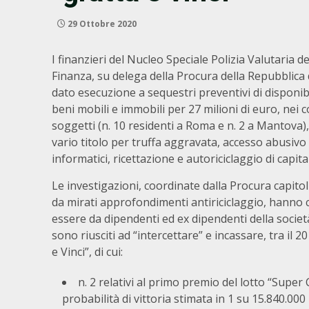
29 Ottobre 2020
I finanzieri del Nucleo Speciale Polizia Valutaria de
Finanza, su delega della Procura della Repubblic
dato esecuzione a sequestri preventivi di disponibi
beni mobili e immobili per 27 milioni di euro, nei c
soggetti (n. 10 residenti a Roma e n. 2 a Mantova),
vario titolo per truffa aggravata, accesso abusivo 
informatici, ricettazione e autoriciclaggio di capitali 
Le investigazioni, coordinate dalla Procura capitol
da mirati approfondimenti antiriciclaggio, hanno c
essere da dipendenti ed ex dipendenti della società
sono riusciti ad “intercettare” e incassare, tra il 20
e Vinci”, di cui:
n. 2 relativi al primo premio del lotto “Super
probabilità di vittoria stimata in 1 su 15.840.000 b