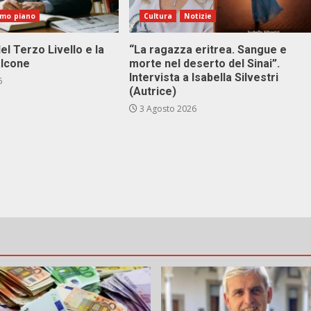
imo piano
Cultura
Notizie
el Terzo Livello e la
“La ragazza eritrea. Sangue e
alcone
morte nel deserto del Sinai”.
Intervista a Isabella Silvestri
6
(Autrice)
3 Agosto 2026