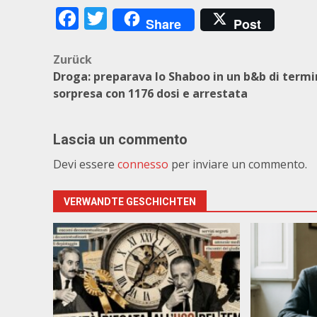
Facebook
Twitter
Share
Post
Beitragsnavigation
Zurück
Droga: preparava lo Shaboo in un b&b di termi
sorpresa con 1176 dosi e arrestata
Lascia un commento
Devi essere
connesso
per inviare un commento.
VERWANDTE GESCHICHTEN