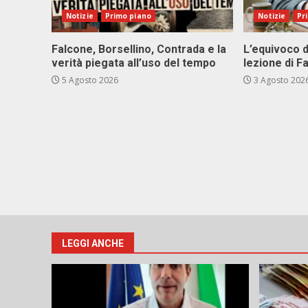
Notizie
Primo piano
Notizie
Pr
Falcone, Borsellino, Contrada e la
L’equivoco d
verità piegata all’uso del tempo
lezione di F
5 Agosto 2026
3 Agosto 202
LEGGI ANCHE