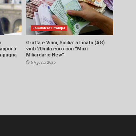
Comunicati Stampa
a
Gratta e Vinci, Sicilia: a Licata (AG)
rapporti
vinti 20mila euro con “Maxi
campagna
Miliardario New”
6 Agosto 2026