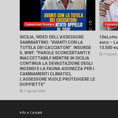
Comunicati Stampa
Comunic
SICILIA, VIDEO DELL’ASSESSORE
10eLotto: 
SAMMARTINO: “AVANTI CON LA
euro – Lo
TUTELA DEI CACCIATORI”. INSORGE
13.500 e
IL WWF: “PAROLE SCONCERTANTI E
7 Agosto
INACCETTABILI! MENTRE IN SICILIA
CONTINUA LA DEVASTAZIONE DEGLI
INCENDI E LA FAUNA AGONIZZA PER I
CAMBIAMENTI CLIMATICI,
L’ASSESSORE VUOLE PROTEGGERE LE
DOPPIETTE”
7 Agosto 2026
Info e Contatti