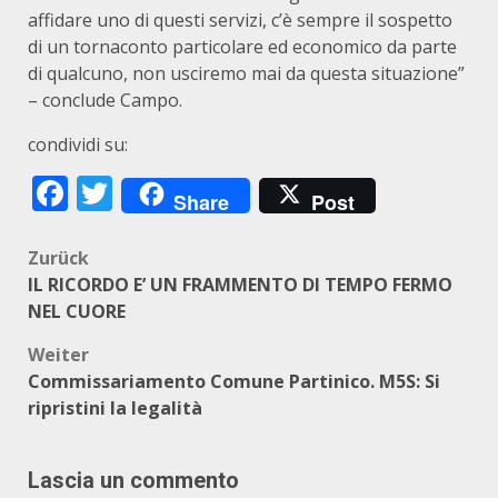
affidare uno di questi servizi, c’è sempre il sospetto
di un tornaconto particolare ed economico da parte
di qualcuno, non usciremo mai da questa situazione”
– conclude Campo.
condividi su:
Facebook
Twitter
Share
Post
Beitragsnavigation
Zurück
IL RICORDO E’ UN FRAMMENTO DI TEMPO FERMO
NEL CUORE
Weiter
Commissariamento Comune Partinico. M5S: Si
ripristini la legalità
Lascia un commento