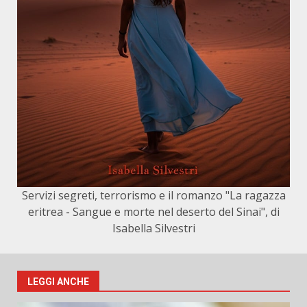
Servizi segreti, terrorismo e il romanzo "La ragazza
eritrea - Sangue e morte nel deserto del Sinai", di
Isabella Silvestri
LEGGI ANCHE