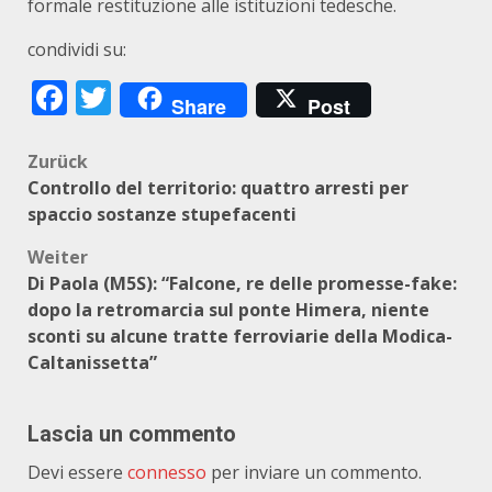
formale restituzione alle istituzioni tedesche.
condividi su:
Facebook
Twitter
Share
Post
Beitragsnavigation
Zurück
Controllo del territorio: quattro arresti per
spaccio sostanze stupefacenti
Weiter
Di Paola (M5S): “Falcone, re delle promesse-fake:
dopo la retromarcia sul ponte Himera, niente
sconti su alcune tratte ferroviarie della Modica-
Caltanissetta”
Lascia un commento
Devi essere
connesso
per inviare un commento.