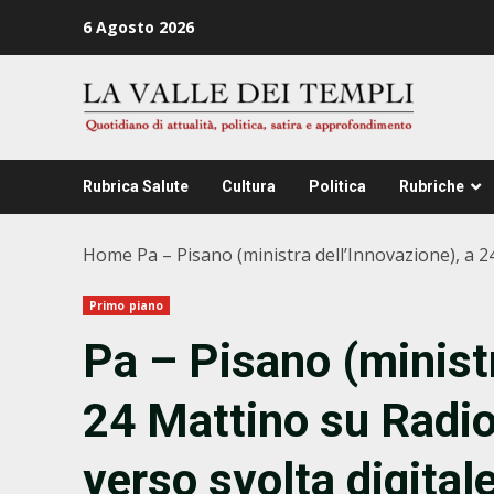
Zum
6 Agosto 2026
Inhalt
springen
Rubrica Salute
Cultura
Politica
Rubriche
Home
Pa – Pisano (ministra dell’Innovazione), a 
Primo piano
Pa – Pisano (ministr
24 Mattino su Radi
verso svolta digital