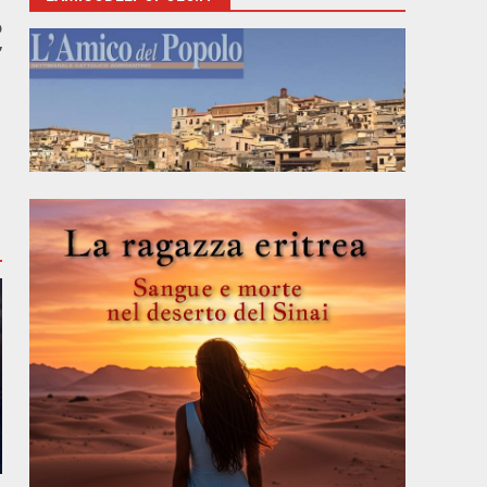
r
o
”