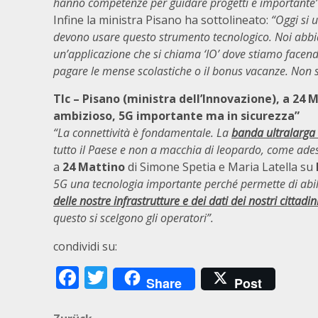
hanno competenze per guidare progetti è importante
Infine la ministra Pisano ha sottolineato:
“Oggi si 
devono usare questo strumento tecnologico. Noi abbiam
un’applicazione che si chiama ‘IO’ dove stiamo facendo 
pagare le mense scolastiche o il bonus vacanze. No
Tlc
– Pisano (ministra dell’Innovazione), a 24 
ambizioso, 5G importante ma in sicurezza”
“La connettività è fondamentale. La
banda ultralarga
tutto il Paese e non a macchia di leopardo, come ade
a
24 Mattino
di Simone Spetia e Maria Latella su
5G una tecnologia importante perché permette di abilita
delle nostre infrastrutture e dei dati dei nostri cittadin
questo si scelgono gli operatori”.
condividi su:
Facebook
Twitter
Share
Post