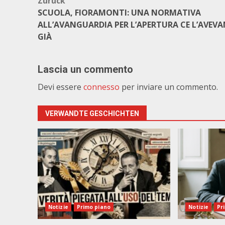
Beitragsnavigation
Zurück
SCUOLA, FIORAMONTI: UNA NORMATIVA
ALL’AVANGUARDIA PER L’APERTURA CE L’AVEV
GIÀ
Lascia un commento
Devi essere
connesso
per inviare un commento.
VERWANDTE GESCHICHTEN
Notizie
Primo piano
Notizie
Pr