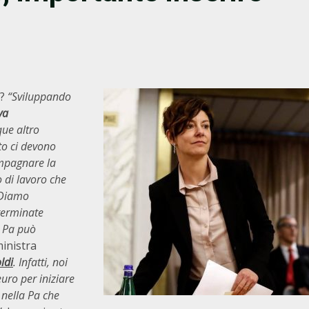
?
“Sviluppando
va
ue altro
ato ci devono
ompagnare la
 di lavoro che
. Diamo
eterminate
i Pa può
ministra
ldi
. Infatti, noi
uro per iniziare
 nella Pa che