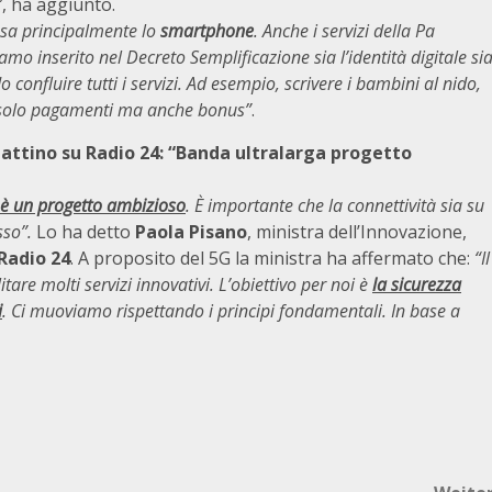
”
, ha aggiunto.
usa principalmente lo
smartphone
. Anche i servizi della Pa
o inserito nel Decreto Semplificazione sia l’identità digitale si
confluire tutti i servizi. Ad esempio, scrivere i bambini al nido,
n solo pagamenti ma anche bonus”
.
Mattino su Radio 24: “Banda ultralarga progetto
 è un progetto ambizioso
. È importante che la connettività sia su
sso”.
Lo ha detto
Paola Pisano
, ministra dell’Innovazione,
Radio 24
. A proposito del 5G la ministra ha affermato che:
“Il
re molti servizi innovativi. L’obiettivo per noi è
la sicurezza
i
. Ci muoviamo rispettando i principi fondamentali. In base a