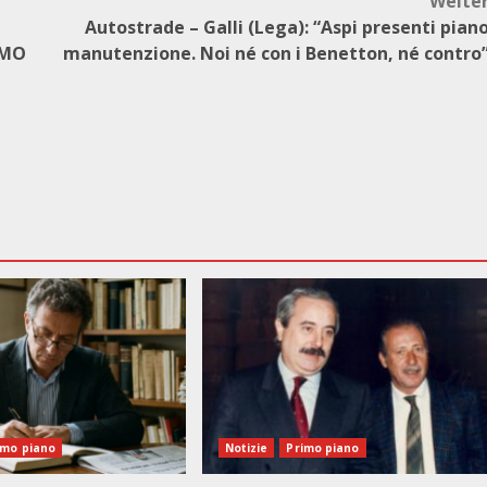
Weite
Autostrade – Galli (Lega): “Aspi presenti pian
AMO
manutenzione. Noi né con i Benetton, né contro
imo piano
Notizie
Primo piano