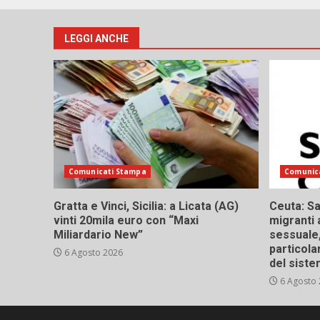
LEGGI ANCHE
Comunicati Stampa
Comunic
Gratta e Vinci, Sicilia: a Licata (AG)
Ceuta: Sa
vinti 20mila euro con “Maxi
migranti 
Miliardario New”
sessuale,
particola
6 Agosto 2026
del siste
6 Agosto