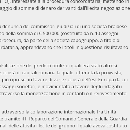
ea (TO), interessate alla procedura concordataria, mettendo in
laggio di somme di denaro derivanti dall’illecita negoziazione
a denuncia dei commissari giudiziali di una società braidese
asso della somma di € 500.000 (costituita da n. 10 assegni
procedura, da parte della società capogruppo, a titolo di
rdataria, apprendevano che i titoli in questione risultavano
ificazione dei predetti titoli sui quali era stato altresì
società di capitali romana la quale, ottenuta la provvista,
 più riprese, in favore di varie società dell’est Europa da cui
passaggi societari, e movimentata a favore degli indagati i
 attraverso la monetizzazione in contanti o il reinvestimento
e attraverso la collaborazione internazionale tra Unità
ate tramite il II Reparto del Comando Generale della Guardia
i delle attività illecite del gruppo il quale aveva costituito