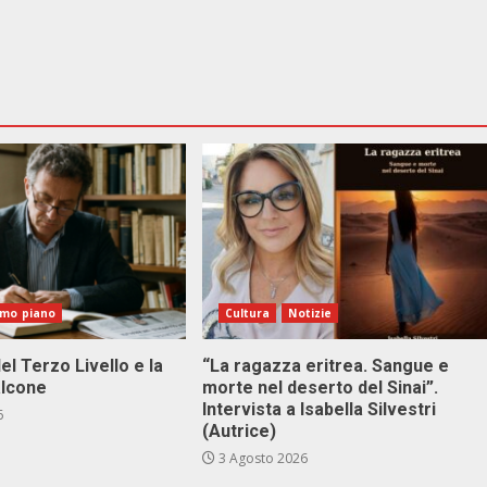
imo piano
Cultura
Notizie
el Terzo Livello e la
“La ragazza eritrea. Sangue e
alcone
morte nel deserto del Sinai”.
Intervista a Isabella Silvestri
6
(Autrice)
3 Agosto 2026