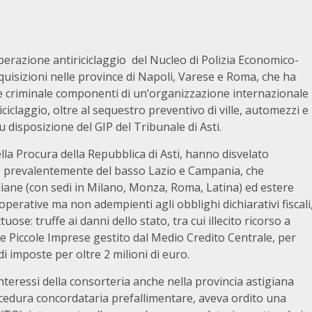
 operazione antiriciclaggio del Nucleo di Polizia Economico-
rquisizioni nelle province di Napoli, Varese e Roma, che ha
re criminale componenti di un’organizzazione internazionale
 riciclaggio, oltre al sequestro preventivo di ville, automezzi e
su disposizione del GIP del Tribunale di Asti.
la Procura della Repubblica di Asti, hanno disvelato
ivo prevalentemente del basso Lazio e Campania, che
iane (con sedi in Milano, Monza, Roma, Latina) ed estere
erative ma non adempienti agli obblighi dichiarativi fiscali
tuose: truffe ai danni dello stato, tra cui illecito ricorso a
e Piccole Imprese gestito dal Medio Credito Centrale, per
di imposte per oltre 2 milioni di euro.
interessi della consorteria anche nella provincia astigiana
rocedura concordataria prefallimentare, aveva ordito una