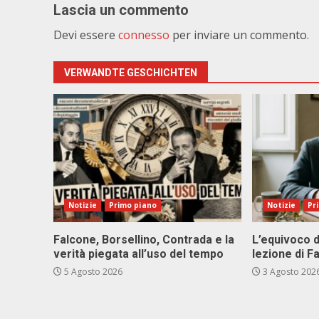
Lascia un commento
Devi essere
connesso
per inviare un commento.
VERWANDTE GESCHICHTEN
Notizie
Primo piano
Notizie
Pr
Falcone, Borsellino, Contrada e la
L’equivoco d
verità piegata all’uso del tempo
lezione di F
5 Agosto 2026
3 Agosto 202