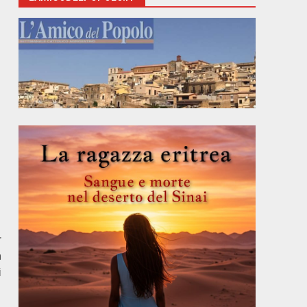
r
a
i