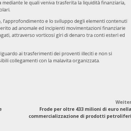
mediante le quali veniva trasferita la liquidità finanziaria,
olari.
o, l’approfondimento e lo sviluppo degli elementi contenuti
merito ad anomale ed incipienti movimentazioni finanziarie
ati, attraverso vorticosi giri di denaro tra conti esteri ed
guardo ai trasferimenti dei proventi illeciti e non si
ibili collegamenti con la malavita organizzata.
Weite
e
Frode per oltre 433 milioni di euro nell
commercializzazione di prodotti petrolifer