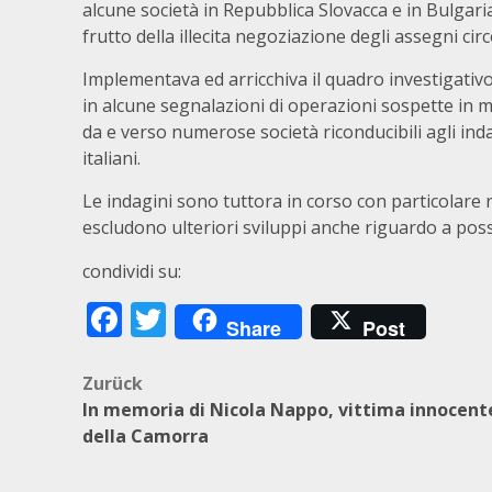
alcune società in Repubblica Slovacca e in Bulgaria 
frutto della illecita negoziazione degli assegni circ
Implementava ed arricchiva il quadro investigativ
in alcune segnalazioni di operazioni sospette in 
da e verso numerose società riconducibili agli indag
italiani.
Le indagini sono tuttora in corso con particolare ri
escludono ulteriori sviluppi anche riguardo a poss
condividi su:
Facebook
Twitter
Share
Post
Beitragsnavigation
Zurück
In memoria di Nicola Nappo, vittima innocent
della Camorra