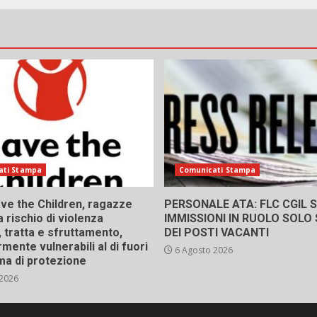
ati Stampa
Comunicati Stampa
ve the Children, ragazze
PERSONALE ATA: FLC CGIL SI
a rischio di violenza
IMMISSIONI IN RUOLO SOLO
 tratta e sfruttamento,
DEI POSTI VACANTI
rmente vulnerabili al di fuori
6 Agosto 2026
ma di protezione
 2026