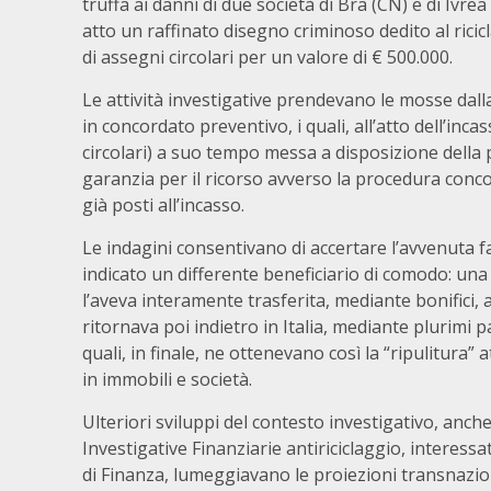
truffa ai danni di due società di Bra (CN) e di Ivr
atto un raffinato disegno criminoso dedito al ricic
di assegni circolari per un valore di € 500.000.
Le attività investigative prendevano le mosse dall
in concordato preventivo, i quali, all’atto dell’inc
circolari) a suo tempo messa a disposizione della 
garanzia per il ricorso avverso la procedura conco
già posti all’incasso.
Le indagini consentivano di accertare l’avvenuta fals
indicato un differente beneficiario di comodo: una 
l’aveva interamente trasferita, mediante bonifici, a
ritornava poi indietro in Italia, mediante plurimi 
quali, in finale, ne ottenevano così la “ripulitura”
in immobili e società.
Ulteriori sviluppi del contesto investigativo, anch
Investigative Finanziarie antiriciclaggio, interess
di Finanza, lumeggiavano le proiezioni transnazional