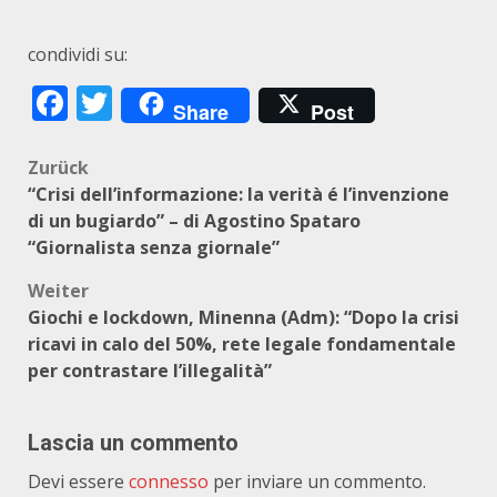
condividi su:
Facebook
Twitter
Share
Post
Beitragsnavigation
Zurück
“Crisi dell’informazione: la verità é l’invenzione
di un bugiardo” – di Agostino Spataro
“Giornalista senza giornale”
Weiter
Giochi e lockdown, Minenna (Adm): “Dopo la crisi
ricavi in calo del 50%, rete legale fondamentale
per contrastare l’illegalità”
Lascia un commento
Devi essere
connesso
per inviare un commento.