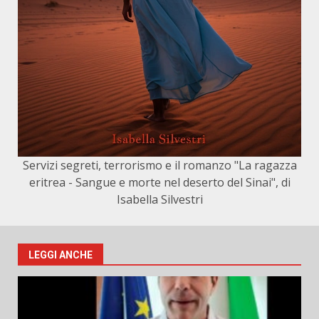
Servizi segreti, terrorismo e il romanzo "La ragazza
eritrea - Sangue e morte nel deserto del Sinai", di
Isabella Silvestri
LEGGI ANCHE