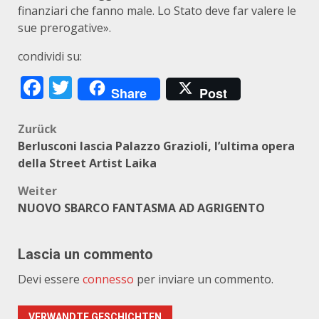
finanziari che fanno male. Lo Stato deve far valere le
sue prerogative».
condividi su:
Facebook
Twitter
Share
Post
Beitragsnavigation
Zurück
Berlusconi lascia Palazzo Grazioli, l’ultima opera
della Street Artist Laika
Weiter
NUOVO SBARCO FANTASMA AD AGRIGENTO
Lascia un commento
Devi essere
connesso
per inviare un commento.
VERWANDTE GESCHICHTEN