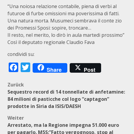
“Una noiosa relazione contabile, piena di verbi al
futuroe di furbe omissioni ma poverissima di fatti.
Una natura morta. Musumeci sembrava il conte zio
dei Promessi Sposi: sopire, troncare…
Il resto, nel merito, lo dirò in aula martedi prossimo”
Così il deputato regionale Claudio Fava
condividi su:
Facebook
Twitter
Share
Post
Beitragsnavigation
Zurück
Sequestro record di 14 tonnellate di anfetamine:
84 milioni di pasticche col logo “captagon”
prodotte in Siria da ISIS/DAESH
Weiter
Arrestato, ma la Regione impegna 51.000 euro
per pagarlo. M5S:”Fatto vergognoso, stop al