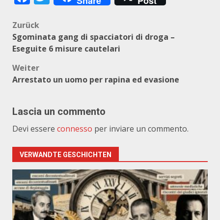
Share
Post
Beitragsnavigation
Zurück
Sgominata gang di spacciatori di droga –
Eseguite 6 misure cautelari
Weiter
Arrestato un uomo per rapina ed evasione
Lascia un commento
Devi essere
connesso
per inviare un commento.
VERWANDTE GESCHICHTEN