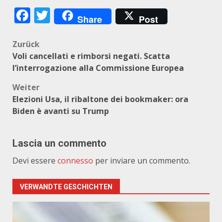
Facebook
Twitter
Share
Post
Beitragsnavigation
Zurück
Voli cancellati e rimborsi negati. Scatta
l’interrogazione alla Commissione Europea
Weiter
Elezioni Usa, il ribaltone dei bookmaker: ora
Biden è avanti su Trump
Lascia un commento
Devi essere
connesso
per inviare un commento.
VERWANDTE GESCHICHTEN