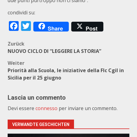
due punti purtroppo non ci siamo”.
condividi su:
Facebook
Twitter
Share
Post
Beitragsnavigation
Zurück
NUOVO CICLO DI “LEGGERE LA STORIA”
Weiter
Priorità alla Scuola, le iniziative della Flc Cgil in
Sicilia per il 25 giugno
Lascia un commento
Devi essere
connesso
per inviare un commento.
VERWANDTE GESCHICHTEN