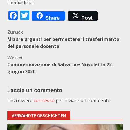
condividi su:
Facebook
Twitter
Share
Post
Beitragsnavigation
Zurück
Misure urgenti per permettere il trasferimento
del personale docente
Weiter
Commemorazione di Salvatore Nuvoletta 22
giugno 2020
Lascia un commento
Devi essere
connesso
per inviare un commento.
VERWANDTE GESCHICHTEN