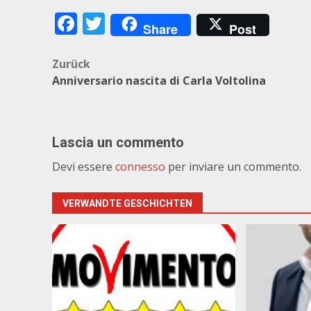
Facebook
Twitter
Share
Post
Beitragsnavigation
Zurück
Anniversario nascita di Carla Voltolina
Lascia un commento
Devi essere
connesso
per inviare un commento.
VERWANDTE GESCHICHTEN