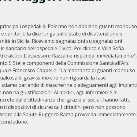
 i principali ospedali di Palermo non abbiano guanti monouso
e sanitario la dice lunga sullo stato di disattenzione e
ità in Sicilia. Riceviamo segnalazioni su segnalazioni
le sanitario dell’ospedale Civico, Policlinico e Villa Sofia
ti e alcool. L’assessore Razza ne risponda immediatamente”.
ento 5 Stelle componenti della Commissione Sanità all’Ars
squa e Francesco Cappello. “La mancanza di guanti monouso
qualcosa di gravissimo che non riguarda la fase
 stiamo parlando di mascherine o adeguamenti agli impiant
non ha giustificazioni. Ai medici, agli infermieri e al
crete dalle cittadinanza che, grazie ai social, hanno fatto
esti dispositivi di sicurezza. I cittadini però non possono
’assessore alla Salute Ruggero Razza provveda immediatamente
– concludono.