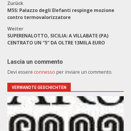
Beitragsnavigation
Zurück
M5S: Palazzo degli Elefanti respinge mozione
contro termovalorizzatore
Weiter
SUPERENALOTTO, SICILIA: A VILLABATE (PA)
CENTRATO UN “5” DA OLTRE 13MILA EURO
Lascia un commento
Devi essere
connesso
per inviare un commento.
VERWANDTE GESCHICHTEN