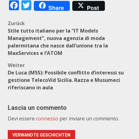
Facebook
Twitter
Share
Post
Beitragsnavigation
Zurück
Stile tutto italiano per la “IT Models
Management”, nuova agenzia di moda
palermitana che nasce dall’unione tra la
MaxServices e l’ATOM
Weiter
De Luca (M5S): Possibile conflitto d’interessi su
gestione TelecoVid Sicilia. Razza e Musumeci
riferiscano in aula
Lascia un commento
Devi essere
connesso
per inviare un commento.
VERWANDTE GESCHICHTEN