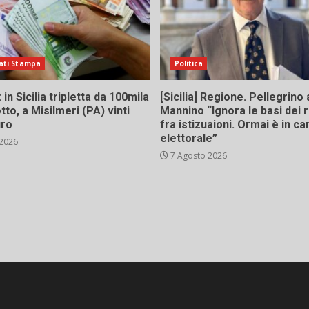
ati Stampa
Politica
in Sicilia tripletta da 100mila
[Sicilia] Regione. Pellegrino 
tto, a Misilmeri (PA) vinti
Mannino “Ignora le basi dei 
uro
fra istizuaioni. Ormai è in 
elettorale”
 2026
7 Agosto 2026