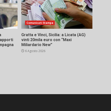
Comunicati Stampa
a
Gratta e Vinci, Sicilia: a Licata (AG)
rapporti
vinti 20mila euro con “Maxi
campagna
Miliardario New”
6 Agosto 2026