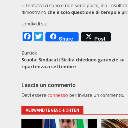
«
I tentativi ci sono e non sono pochi, ma i risultat
dimostrano
che è solo questione di tempo e pri
condividi su:
Facebook
Twitter
Share
Post
Beitragsnavigation
Zurück
Scuola: Sindacati Sicilia chiedono garanzie su
ripartenza a settembre
Lascia un commento
Devi essere
connesso
per inviare un commento.
VERWANDTE GESCHICHTEN