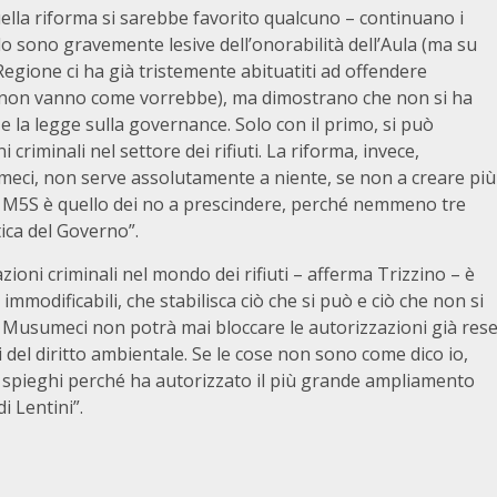
uella riforma si sarebbe favorito qualcuno – continuano i
lo sono gravemente lesive dell’onorabilità dell’Aula (ma su
Regione ci ha già tristemente abituatiti ad offendere
i non vanno come vorrebbe), ma dimostrano che non si ha
ti e la legge sulla governance. Solo con il primo, si può
i criminali nel settore dei rifiuti. La riforma, invece,
eci, non serve assolutamente a niente, se non a creare più
e il M5S è quello dei no a prescindere, perché nemmeno tre
tica del Governo”.
azioni criminali nel mondo dei rifiuti – afferma Trizzino – è
immodificabili, che stabilisca ciò che si può e ciò che non si
era Musumeci non potrà mai bloccare le autorizzazioni già res
i del diritto ambientale. Se le cose non sono come dico io,
i spieghi perché ha autorizzato il più grande ampliamento
di Lentini”.