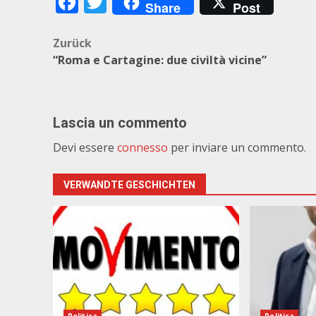
Facebook
Twitter
Share
Post
Beitragsnavigation
Zurück
“Roma e Cartagine: due civiltà vicine”
Lascia un commento
Devi essere
connesso
per inviare un commento.
VERWANDTE GESCHICHTEN