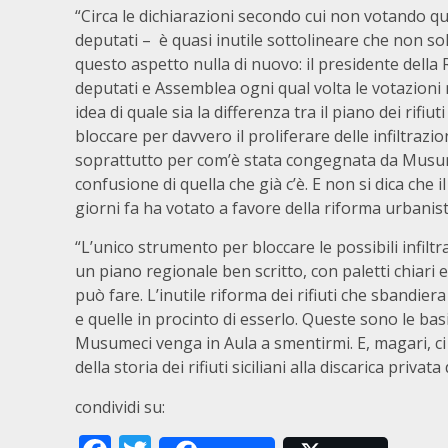
“Circa le dichiarazioni secondo cui non votando q
deputati – è quasi inutile sottolineare che non so
questo aspetto nulla di nuovo: il presidente della 
deputati e Assemblea ogni qual volta le votazion
idea di quale sia la differenza tra il piano dei rifiu
bloccare per davvero il proliferare delle infiltrazion
soprattutto per com’è stata congegnata da Musum
confusione di quella che già c’è. E non si dica ch
giorni fa ha votato a favore della riforma urbanis
“L’unico strumento per bloccare le possibili infiltr
un piano regionale ben scritto, con paletti chiari e 
può fare. L’inutile riforma dei rifiuti che sbandi
e quelle in procinto di esserlo. Queste sono le bas
Musumeci venga in Aula a smentirmi. E, magari, c
della storia dei rifiuti siciliani alla discarica privata 
condividi su: