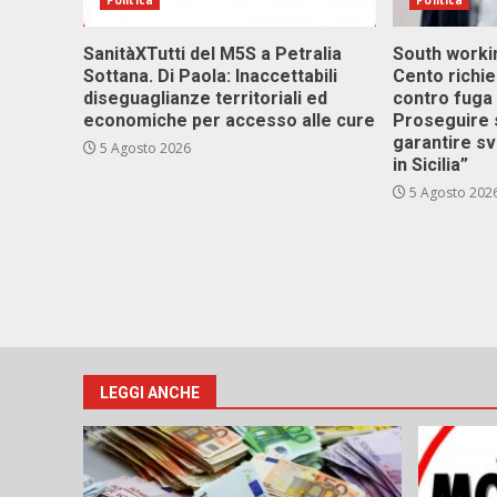
Politica
Politica
SanitàXTutti del M5S a Petralia
South workin
Sottana. Di Paola: Inaccettabili
Cento richi
diseguaglianze territoriali ed
contro fuga 
economiche per accesso alle cure
Proseguire 
garantire s
5 Agosto 2026
in Sicilia”
5 Agosto 202
LEGGI ANCHE