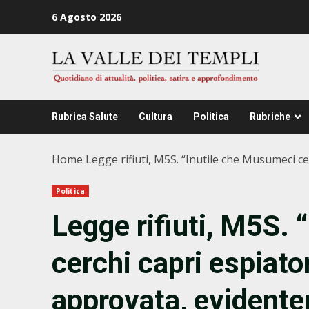
Zum
6 Agosto 2026
Inhalt
springen
Rubrica Salute
Cultura
Politica
Rubriche
Home
Legge rifiuti, M5S. “Inutile che Musumeci 
Politica
Legge rifiuti, M5S.
cerchi capri espiator
approvata, evident