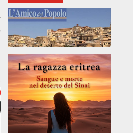
r
i
”