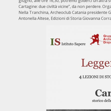
giugno, alle ore 16,30, potremo goderci un’altra 
Cartagine: due civiltà vicine”, da non perdere. Orga
Nella Tranchina, Archeoclub Catania presidente 
Antonella Altese, Edizioni di Storia Giovanna Corra