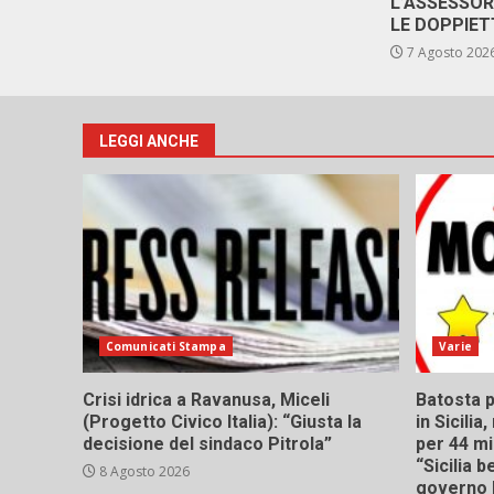
L’ASSESSO
LE DOPPIET
7 Agosto 202
LEGGI ANCHE
Comunicati Stampa
Varie
Crisi idrica a Ravanusa, Miceli
Batosta p
(Progetto Civico Italia): “Giusta la
in Sicili
decisione del sindaco Pitrola”
per 44 mi
“Sicilia 
8 Agosto 2026
governo 