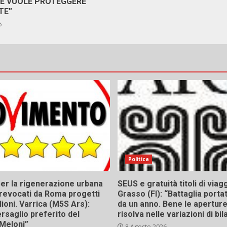
RE VUOLE PROTEGGERE
TE”
6
Politica
er la rigenerazione urbana
SEUS e gratuità titoli di viagg
a, revocati da Roma progetti
Grasso (FI): “Battaglia porta
lioni. Varrica (M5S Ars):
da un anno. Bene le aperture,
bersaglio preferito del
risolva nelle variazioni di bil
Meloni”
8 Agosto 2026