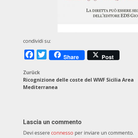
condividi su:
Facebook
Twitter
Share
Post
Beitragsnavigation
Zurück
Ricognizione delle coste del WWF Sicilia Area
Mediterranea
Lascia un commento
Devi essere
connesso
per inviare un commento.