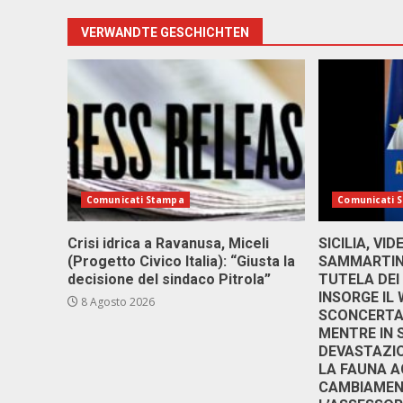
VERWANDTE GESCHICHTEN
Comunicati Stampa
Comunicati 
Crisi idrica a Ravanusa, Miceli
SICILIA, VI
(Progetto Civico Italia): “Giusta la
SAMMARTINO
decisione del sindaco Pitrola”
TUTELA DEI
INSORGE IL
8 Agosto 2026
SCONCERTAN
MENTRE IN 
DEVASTAZIO
LA FAUNA A
CAMBIAMENT