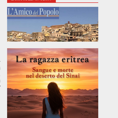
r
i
,
i
”