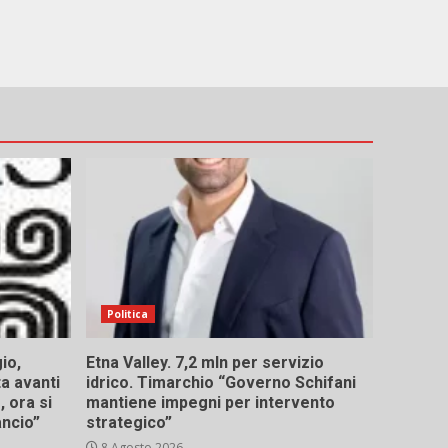
Politica
io,
Etna Valley. 7,2 mln per servizio
ta avanti
idrico. Timarchio “Governo Schifani
 ora si
mantiene impegni per intervento
ancio”
strategico”
8 Agosto 2026