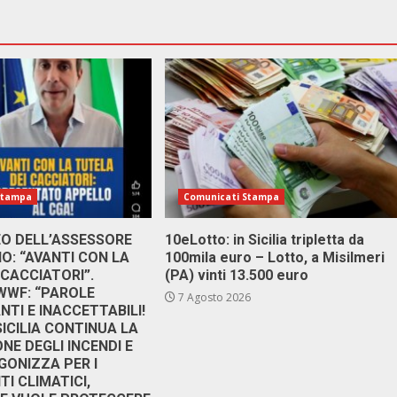
Stampa
Comunicati Stampa
DEO DELL’ASSESSORE
10eLotto: in Sicilia tripletta da
: “AVANTI CON LA
100mila euro – Lotto, a Misilmeri
 CACCIATORI”.
(PA) vinti 13.500 euro
 WWF: “PAROLE
7 Agosto 2026
TI E INACCETTABILI!
SICILIA CONTINUA LA
NE DEGLI INCENDI E
GONIZZA PER I
I CLIMATICI,