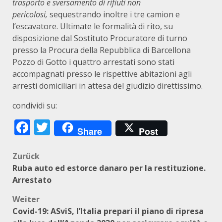
trasporto e sversamento di rifiuti non
pericolosi,
sequestrando
inoltre i tre camion e
l’escavatore. Ultimate le formalità di rito, su
disposizione dal Sostituto Procuratore di turno
presso la Procura della Repubblica di Barcellona
Pozzo di Gotto i quattro arrestati sono stati
accompagnati presso le rispettive abitazioni agli
arresti domiciliari in attesa del giudizio direttissimo.
condividi su:
Facebook
Twitter
Share
Post
Beitragsnavigation
Zurück
Ruba auto ed estorce danaro per la restituzione.
Arrestato
Weiter
Covid-19: ASviS, l’Italia prepari il piano di ripresa