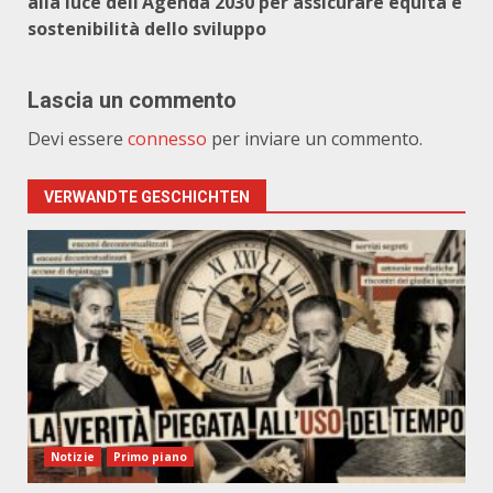
alla luce dell’Agenda 2030 per assicurare equità e
sostenibilità dello sviluppo
Lascia un commento
Devi essere
connesso
per inviare un commento.
VERWANDTE GESCHICHTEN
Notizie
Primo piano