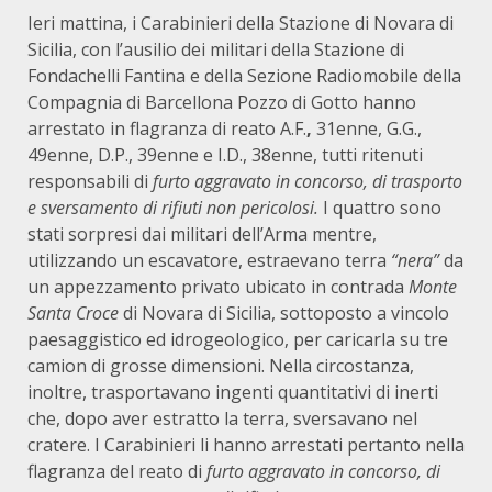
Ieri mattina, i Carabinieri della Stazione di Novara di
Sicilia, con l’ausilio dei militari della Stazione di
Fondachelli Fantina e della Sezione Radiomobile della
Compagnia di Barcellona Pozzo di Gotto hanno
arrestato in flagranza di reato A.F.
,
31enne, G.G.,
49enne, D.P., 39enne e I.D., 38enne, tutti ritenuti
responsabili di
furto aggravato in concorso, di trasporto
e sversamento di rifiuti non pericolosi
.
I quattro sono
stati sorpresi dai militari dell’Arma mentre,
utilizzando un escavatore, estraevano terra
“nera”
da
un appezzamento privato ubicato in contrada
Monte
Santa Croce
di Novara di Sicilia, sottoposto a vincolo
paesaggistico ed idrogeologico, per caricarla su tre
camion di grosse dimensioni. Nella circostanza,
inoltre, trasportavano ingenti quantitativi di inerti
che, dopo aver estratto la terra, sversavano nel
cratere. I Carabinieri li hanno arrestati pertanto nella
flagranza del reato di
furto aggravato in concorso, di