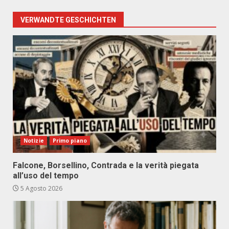
VERWANDTE GESCHICHTEN
Notizie
Primo piano
Falcone, Borsellino, Contrada e la verità piegata
all’uso del tempo
5 Agosto 2026