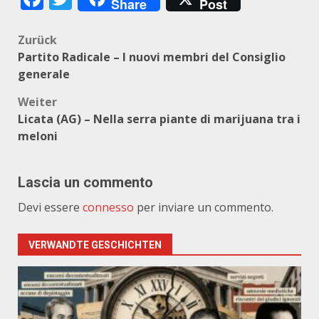
Share
Post
Beitragsnavigation
Zurück
Partito Radicale – I nuovi membri del Consiglio
generale
Weiter
Licata (AG) – Nella serra piante di marijuana tra i
meloni
Lascia un commento
Devi essere
connesso
per inviare un commento.
VERWANDTE GESCHICHTEN